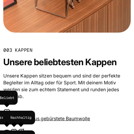
003 KAPPEN
Unsere beliebtesten Kappen
Unsere Kappen sitzen bequem und sind der perfekte
Begleiter im Alltag oder für Sport. Mit deinem Motiv
werden sie zum echtem Statement und runden jedes
Outfit ab.
Beliebt
reiswert
Beliebt
Nachhaltig
Vintage Cap aus gebürstete Baumwolle