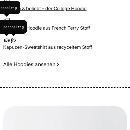
achhaltig
Bequem & beliebt - der College Hoodie
reiswert
Nachhaltig
Oversized Hoodie aus French Terry Stoff
Kapuzen-Sweatshirt aus recyceltem Stoff
Alle Hoodies ansehen