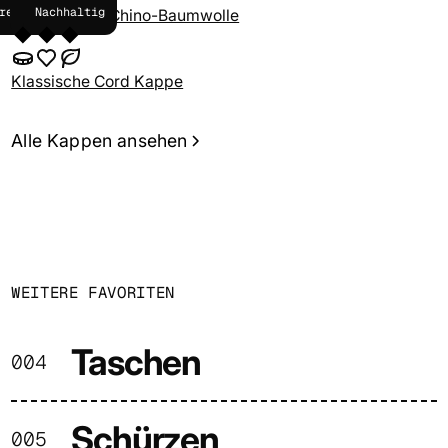
reiswert
Beliebt
Nachhaltig
Dad Cap aus Chino-Baumwolle
Klassische Cord Kappe
Alle Kappen ansehen
WEITERE FAVORITEN
Taschen
004
Schürzen
005