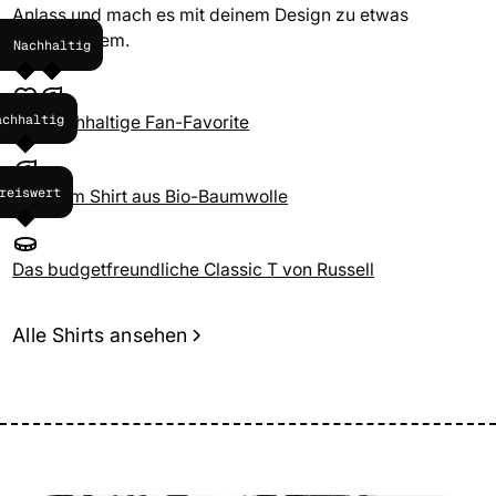
Anlass und mach es mit deinem Design zu etwas
Einzigartigem.
Beliebt
Nachhaltig
achhaltig
Der nachhaltige Fan-Favorite
reiswert
Premium Shirt aus Bio-Baumwolle
Das budgetfreundliche Classic T von Russell
Alle Shirts ansehen